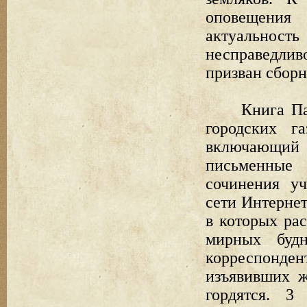
оповещения
актуально
несправедли
призван сбор
Книга Па
городских г
включающий
письменные 
сочинения уч
сети Интернет
в которых рас
мирных буд
корреспонде
изъявивших ж
гордятся. 3