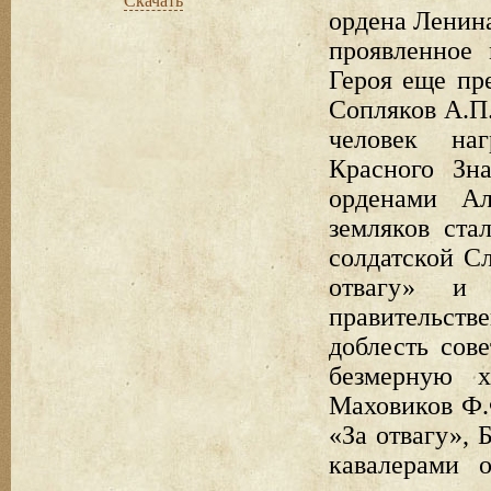
Скачать
ордена Ленина
проявленное
Героя еще пре
Сопляков А.П.
человек на
Красного Зн
орденами Ал
земляков ста
солдатской С
отвагу» и
правительств
доблесть сов
безмерную х
Маховиков Ф.
«За отвагу», 
кавалерами 