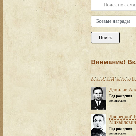
Внимание! Вк
А
/
Б
/
В
/
Г
/
Д
/
Е
/
Ж
/
З
/
И
Данилов Ал
Год рождения
неизвестно
Дворецкий 
Михайлович
Год рождения
неизвестно