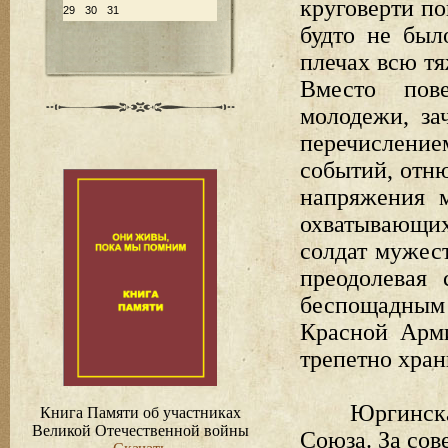
круговерти по
29
30
31
будто не был
плечах всю тя
Вместо пове
молодежи, за
перечислени
событий, отн
напряжения 
охватывающих
солдат мужес
преодолевая 
беспощадным 
Красной Арми
трепетно хран
Юргинска
Книга Памяти об участниках
Великой Отечественной войны
Союза. За сов