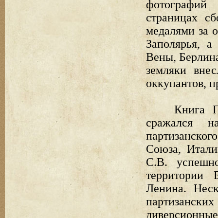
фотографий 
страницах с
медалями за 
Заполярья, а
Вены, Берлин
земляки вне
оккупантов, п
Книга П
сражался н
партизанско
Союза, Итал
С.В. успешн
территории 
Ленина. Нес
партизанск
диверсионные