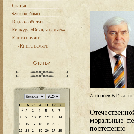
Статьи
Фотоальбомы
Видео-события
Конкурс «Вечная память»
Книга памяти
→Книга памяти
Статьи
Антониев В.Г. - авто
П
Вт
Ср
Чт
П
Сб
Вс
1
Отечественно
2
3
4
5
6
7
8
9
10
11
12
13
14
моральные пе
15
16
17
18
19
20
21
постепенно 
22
23
24
25
26
27
28