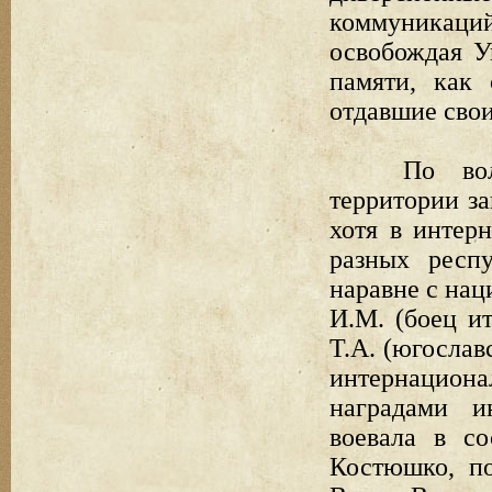
коммуникац
освобождая У
памяти, как 
отдавшие сво
По во
территории за
хотя в интер
разных респ
наравне с на
И.М. (боец и
Т.А. (югослав
интернацион
наградами и
воевала в со
Костюшко, п