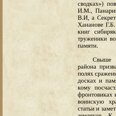
сводках») по
И.М., Панари
В.И, а Секре
Хананове Г.Б.
книг сибиря
труженики во
памяти.
Свыше 
района призв
полях сражен
досках и пам
кому посчас
фронтовиках 
воинскую хр
статьи и заме
земляков. К