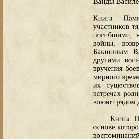
Ванды Василе
Книга Памя
участников т
погибшими, 
войны, возв
Бакшиным В.
другими вои
вручения бое
мирного време
их существо
встречах род
воюют рядом д
Книга П
основе котор
воспоминан