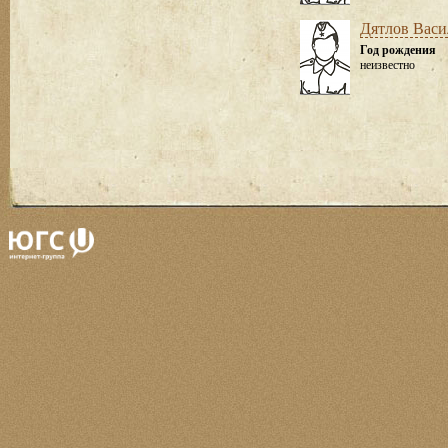
Дятлов Васи
Год рождения
неизвестно