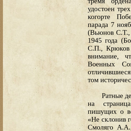
тремя орден
удостоен тре
когорте Поб
парада 7 ноя
(Вьюнов С.Т.
1945 года (Бо
С.П., Крюков
внимание, ч
Военных Сов
отличившиеся
том историче
Ратные д
на страница
пишущих о во
«Не склонив г
Смоляго А.А.