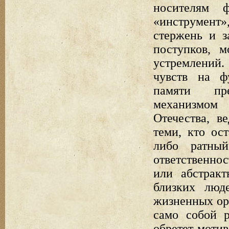
носителям 
«инструмент»,
стержень и з
поступков, 
устремлений.
чувств на ф
памяти пре
механизмом
Отечества, в
теми, кто ос
либо ратны
ответственно
или абстрак
близких люд
жизненных ори
само собой 
обретет моти