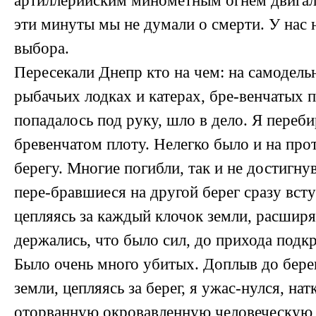
артиллерийским минометным огнем двигал
эти минуты мы не думали о смерти. У нас 
выбора.
Пересекали Днепр кто на чем: на самодель
рыбачьих лодках и катерах, бре-венчатых п
попадалось под руку, шло в дело. Я переби
бревенчатом плоту. Нелегко было и на пр
берегу. Многие погибли, так и не достигнув
пере-бравшиеся на другой берег сразу всту
цепляясь за каждый клочок земли, расшир
держались, что было сил, до прихода подкр
Было очень много убитых. Доплыв до бере
земли, цепляясь за берег, я ужас-нулся, на
оторванную окровавленную человеческую р