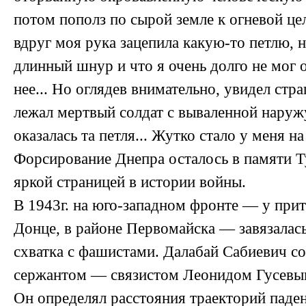
потом пополз по сырой земле к огневой це
вдруг моя рука зацепила какую-то петлю,
длинный шнур и что я очень долго не мог 
нее... Но оглядев внимательно, увидел стр
лежал мертвый солдат с вываленной нару
оказалась та петля... Жутко стало у меня н
Форсирование Днепра осталось в памяти Т
яркой страницей в истории войны.
В 1943г. на юго-западном фронте — у прит
Донце, в районе Первомайска — завязалас
схватка с фашистами. Далабай Сабиевич с
сержантом — связистом Леонидом Гусевы
Он определял расстояния траекторий паде