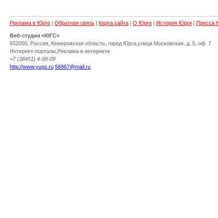
Реклама в Юрге
|
Обратная связь
|
Карта сайта
|
О Юрге
|
История Юрги
|
Пресса 
Веб-студия «ЮГС»
652050
,
Россия
,
Кемеровская область,
город Юрга
,
улица Московская, д. 5
,
оф. 7
Интернет-порталы
,
Реклама в интернете
+7 (38451) 4-99-09
http://www.yugs.ru
56967@mail.ru