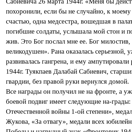
Сабиевича 26 марта 1944г. «Меня бы дейс
похоронили, если бы не случайно, к моему
счастью, одна медсестра, вошедшая в палат
погибшие солдаты, услышала мой стон и по
жив. Это Бог послал мне ее. Бог милостив,
великодушен». Рана оказалась серьезной, 
развивалась гангрена, и ему ампутировали 
1944г. Туякпаев Далабай Сабиевич, старши
гвардии, без правой руки вернулся домой.
Все награды он получил не на фронте, а уж
боевой подвиг имеет следующие на-грады:
Отечественной войны 1-ой степени», меда
Жукова, «За отвагу», медали всех юбилей
Победы и нагрудный знак «Фронтовик 1941