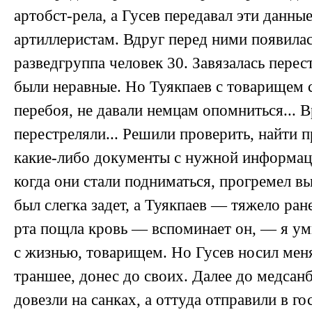
артобст-рела, а Гусев передавал эти данны
артиллеристам. Вдруг перед ними появила
разведгруппа человек 30. Завязалась перес
были неравные. Но Туякпаев с товарищем 
перебоя, не давали немцам опомниться... В
перестреляли... Решили проверить, найти 
какие-либо документы с нужной информац
когда они стали подниматься, прогремел вы
был слегка задет, а Туякпаев — тяжело ран
рта пощла кровь — вспоминает он, — я ум
с жизнью, товарищем. Но Гусев носил меня
траншее, донес до своих. Далее до медсан
довезли на санках, а оттуда отправили в го