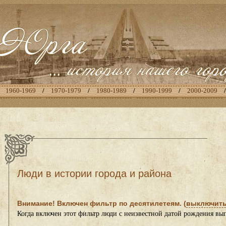
/
1960-1969
/
1970-1979
/
1980-1989
/
1990-1999
/
2000-2009
Люди в истории города и района
Внимание! Включен фильтр по десятилетеям. (
выключить
Когда включен этот фильтр люди с неизвестной датой рождения вы