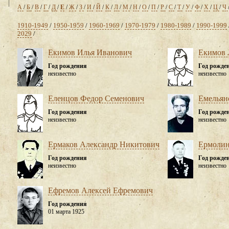
А
/
Б
/
В
/
Г
/
Д
/
Е
/
Ж
/
З
/
И
/
Й
/
К
/
Л
/
М
/
Н
/
О
/
П
/
Р
/
С
/
Т
/
У
/
Ф
/
Х
/
Ц
/
Ч
1910-1949
/
1950-1959
/
1960-1969
/
1970-1979
/
1980-1989
/
1990-1999
2029
/
Екимов Илья Иванович
Екимов 
Год рождения
Год рожде
неизвестно
неизвестно
Еленцов Федор Семенович
Емельян
Год рождения
Год рожде
неизвестно
неизвестно
Ермаков Александр Никитович
Ермолин
Год рождения
Год рожде
неизвестно
неизвестно
Ефремов Алексей Ефремович
Год рождения
01 марта 1925