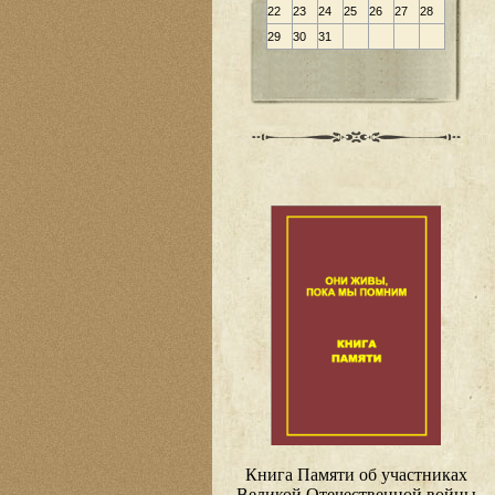
22
23
24
25
26
27
28
29
30
31
Книга Памяти об участниках
Великой Отечественной войны