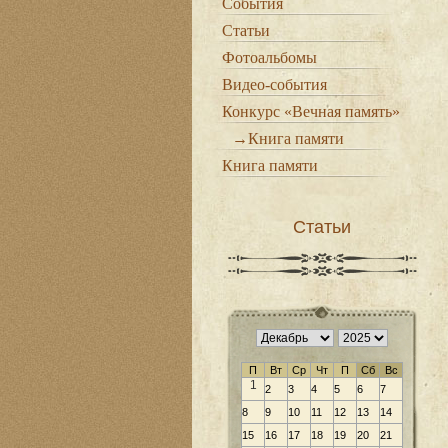
События
Статьи
Фотоальбомы
Видео-события
Конкурс «Вечная память»
→Книга памяти
Книга памяти
Статьи
П
Вт
Ср
Чт
П
Сб
Вс
1
2
3
4
5
6
7
8
9
10
11
12
13
14
15
16
17
18
19
20
21