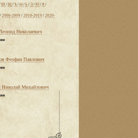
/
Ш
/
Щ
/
Ъ
/
Ы
/
Ь
/
Э
/
Ю
/
Я
/
/
2000-2009
/
2010-2019
/
2020-
Леонид Николаевич
ния
ов Феофан Павлович
ния
 Николай Михайлович
ния