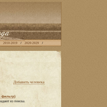
/
2010-2019
/
2020-2029
/
Добавить человека
 фильтр
)
падают из поиска.