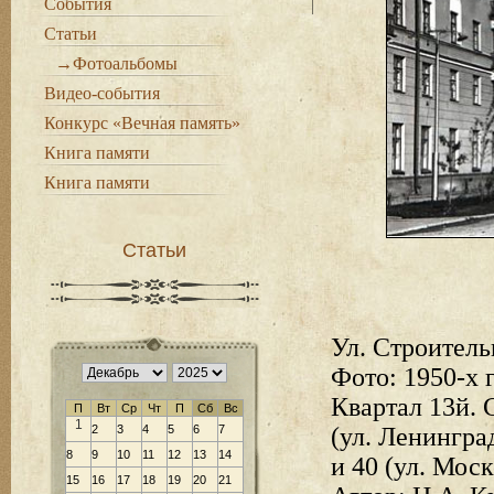
События
Статьи
→Фотоальбомы
Видео-события
Конкурс «Вечная память»
Книга памяти
Книга памяти
Статьи
Ул. Строитель
Фото: 1950-х г
Квартал 13й.
П
Вт
Ср
Чт
П
Сб
Вс
1
2
3
4
5
6
7
(ул. Ленингра
8
9
10
11
12
13
14
и 40 (ул. Мос
15
16
17
18
19
20
21