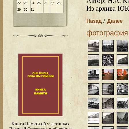
Автор: Н.А. К
22
23
24
25
26
27
28
Из архива ЮК
29
30
31
/
Назад
Далее
фотография
Книга Памяти об участниках
Великой Отечественной войны