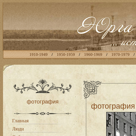
1910-1949
/
1950-1959
/
1960-1969
/
1970-1979
/
фотография
фотография
Главная
Люди