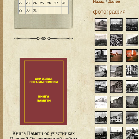
/
Назад
Далее
22
23
24
25
26
27
28
29
30
31
фотография
Книга Памяти об участниках
Великой Отечественной войны