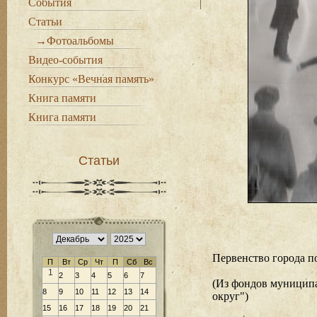
События
Статьи
→Фотоальбомы
Видео-события
Конкурс «Вечная память»
Книга памяти
Книга памяти
Статьи
Первенство города п
П
Вт
Ср
Чт
П
Сб
Вс
1
2
3
4
5
6
7
(Из фондов муницип
8
9
10
11
12
13
14
округ")
15
16
17
18
19
20
21