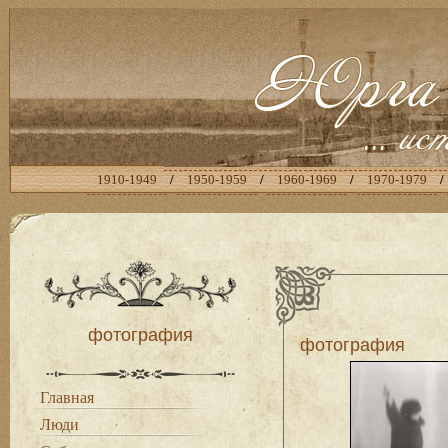
1910-1949
/
1950-1959
/
1960-1969
/
1970-1979
/
фотография
фотография
Главная
Люди