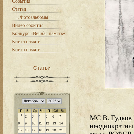
События
Статьи
→Фотоальбомы
Видео-события
Конкурс «Вечная память»
Книга памяти
Книга памяти
Статьи
П
Вт
Ср
Чт
П
Сб
Вс
1
МС В. Гудков 
2
3
4
5
6
7
8
9
10
11
12
13
14
неоднократный
15
16
17
18
19
20
21
зоны, РСФСР,