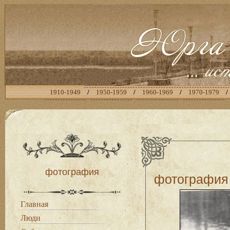
1910-1949
/
1950-1959
/
1960-1969
/
1970-1979
/
фотография
фотография
Главная
Люди