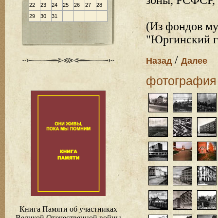
22
23
24
25
26
27
28
29
30
31
(Из фондов м
"Юргинский г
/
Назад
Далее
фотография
Книга Памяти об участниках
Великой Отечественной войны