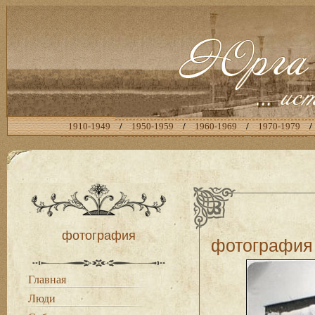
1910-1949
/
1950-1959
/
1960-1969
/
1970-1979
/
фотография
фотография
Главная
Люди