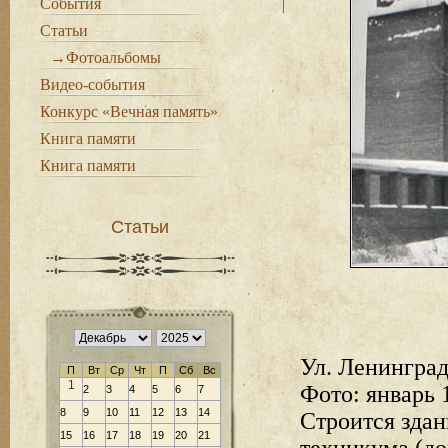
События
Статьи
→Фотоальбомы
Видео-события
Конкурс «Вечная память»
Книга памяти
Книга памяти
Статьи
Ул. Ленингра
П
Вт
Ср
Чт
П
Сб
Вс
1
Фото: январь 
2
3
4
5
6
7
8
9
10
11
12
13
14
Строится зда
15
16
17
18
19
20
21
техникума (д