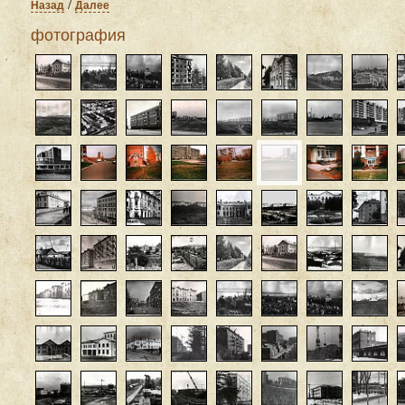
/
Назад
Далее
фотография