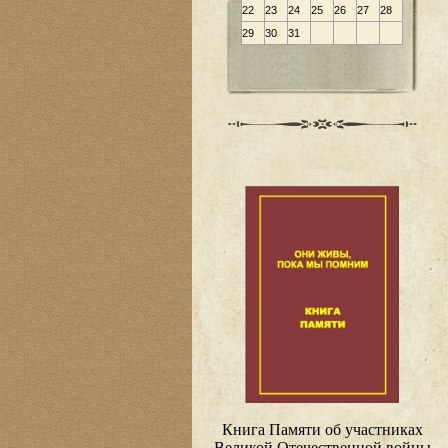
22
23
24
25
26
27
28
29
30
31
Книга Памяти об участниках
Великой Отечественной войны