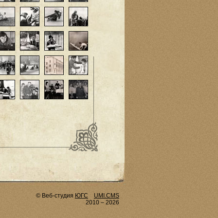
© Веб-студия
ЮГС
UMI.CMS
2010 – 2026