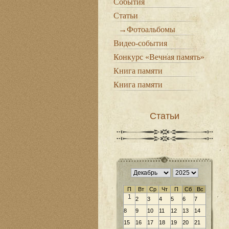
События
Статьи
→Фотоальбомы
Видео-события
Конкурс «Вечная память»
Книга памяти
Книга памяти
Статьи
П
Вт
Ср
Чт
П
Сб
Вс
1
2
3
4
5
6
7
8
9
10
11
12
13
14
15
16
17
18
19
20
21