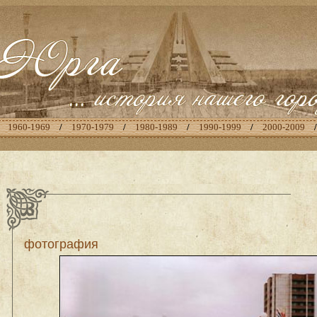
/
1960-1969
/
1970-1979
/
1980-1989
/
1990-1999
/
2000-2009
фотография