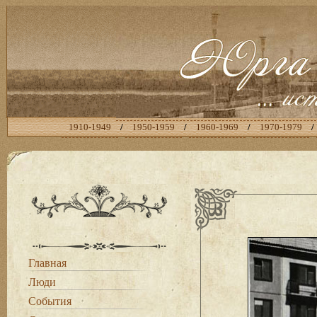
1910-1949
/
1950-1959
/
1960-1969
/
1970-1979
/
Главная
Люди
События