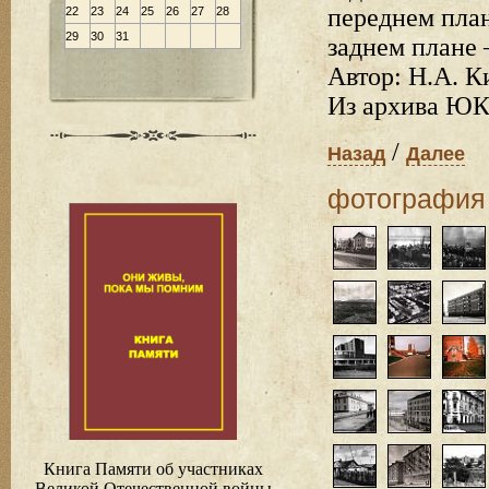
переднем план
22
23
24
25
26
27
28
29
30
31
заднем плане 
Автор: Н.А. К
Из архива ЮК
/
Назад
Далее
фотография
Книга Памяти об участниках
Великой Отечественной войны