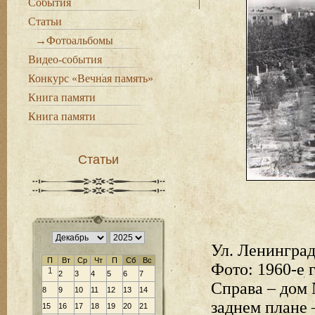
События
Статьи
→Фотоальбомы
Видео-события
Конкурс «Вечная память»
Книга памяти
Книга памяти
Статьи
Ул. Ленингра
П
Вт
Ср
Чт
П
Сб
Вс
Фото: 1960-е г
1
2
3
4
5
6
7
Справа – дом 
8
9
10
11
12
13
14
заднем плане 
15
16
17
18
19
20
21