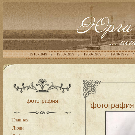
1910-1949
/
1950-1959
/
1960-1969
/
1970-1979
/
фотография
фотография
Главная
Люди