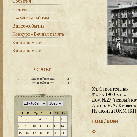
События
Статьи
→Фотоальбомы
Видео-события
Конкурс «Вечная память»
Книга памяти
Книга памяти
Статьи
Ул. Строительная
Фото: 1960-х гг..
Дом №27 (первый кру
Автор: Н.А. Кибяков
Из архива ЮКМ (КП 
П
Вт
Ср
Чт
П
Сб
Вс
1
2
3
4
5
6
7
/
Назад
Далее
8
9
10
11
12
13
14
Ф
15
16
17
18
19
20
21