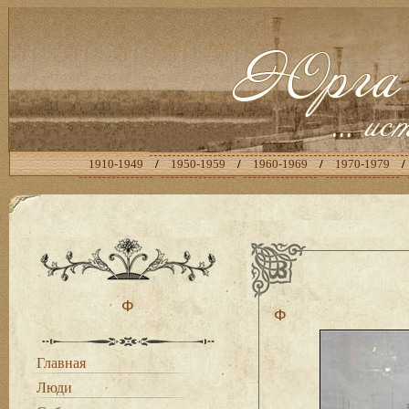
1910-1949
/
1950-1959
/
1960-1969
/
1970-1979
/
Ф
Ф
Главная
Люди