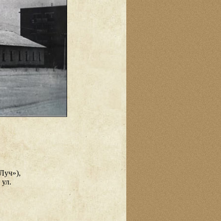
Луч»),
 ул.