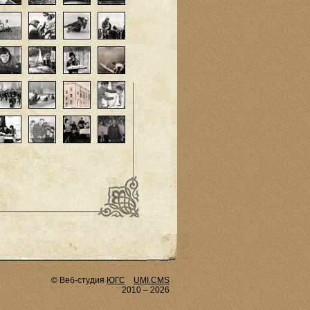
© Веб-студия
ЮГС
UMI.CMS
2010 – 2026