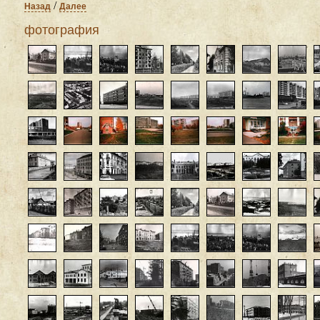
/
Назад
Далее
фотография