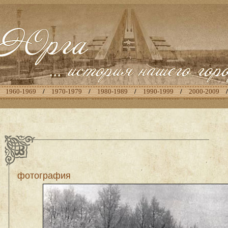
/
1960-1969
/
1970-1979
/
1980-1989
/
1990-1999
/
2000-2009
фотография