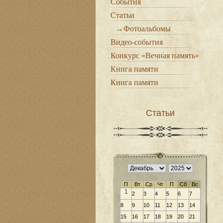
События
Статьи
→Фотоальбомы
Видео-события
Конкурс «Вечная память»
Книга памяти
Книга памяти
Статьи
П
Вт
Ср
Чт
П
Сб
Вс
1
2
3
4
5
6
7
8
9
10
11
12
13
14
15
16
17
18
19
20
21