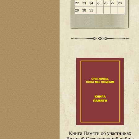
22
23
24
25
26
27
28
29
30
31
Книга Памяти об участниках
Великой Отечественной войны